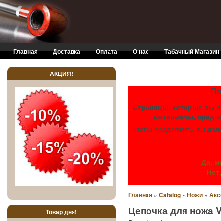
Skip to main content
Главная
Доставка
Оплата
О нас
Табачный Магазин
АКЦИЯ!
ЕСЛИ ВА
Пр
Страницы, которые вы с
материалы, предна
Чтобы продолжить, вы дол
Да, м
Нет
Главная
»
Catalog
»
Ножи
»
Акс
Цепочка для ножа V
Товар дня!