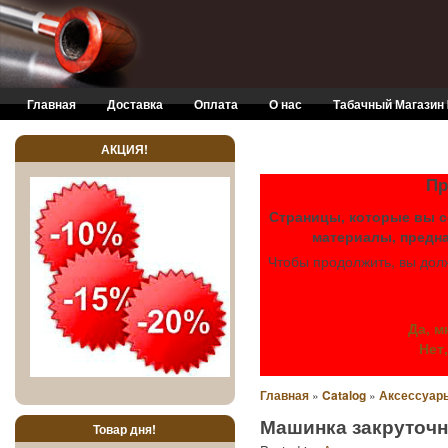
Skip to main content
Главная
Доставка
Оплата
О нас
Табачный Магазин
АКЦИЯ!
ЕСЛИ ВА
Пр
Страницы, которые вы с
материалы, предна
Чтобы продолжить, вы дол
Да, м
Нет
Главная
»
Catalog
»
Аксессуары
Машинка закруточна
Товар дня!